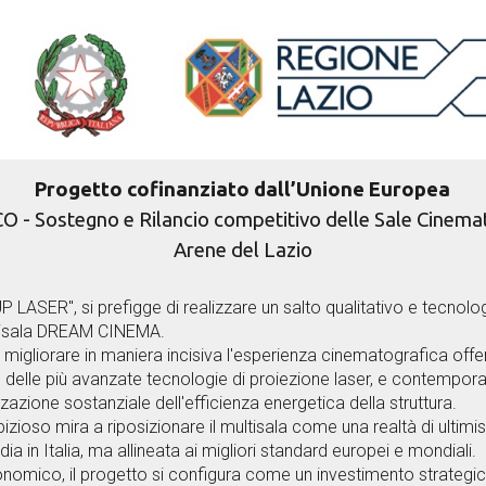
Progetto cofinanziato dall’Unione Europea
- Sostegno e Rilancio competitivo delle Sale Cinemat
Arene del Lazio
 LASER", si prefigge di realizzare un salto qualitativo e tecnol
ltisala DREAM CINEMA.
è migliorare in maniera incisiva l'esperienza cinematografica offer
e delle più avanzate tecnologie di proiezione laser, e contemp
zazione sostanziale dell'efficienza energetica della struttura.
ioso mira a riposizionare il multisala come una realtà di ultim
ia in Italia, ma allineata ai migliori standard europei e mondiali.
onomico, il progetto si configura come un investimento strategico