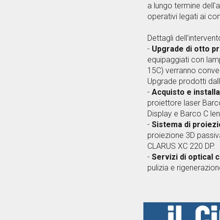
a lungo termine dell'
operativi legati ai co
Dettagli dell'intervent
-
Upgrade di otto pr
equipaggiati con la
15C) verranno converti
Upgrade prodotti dal
-
Acquisto e install
proiettore laser Ba
Display e Barco C len
-
Sistema di proiez
proiezione 3D passiv
CLARUS XC 220 DP.
-
Servizi di optical 
pulizia e rigenerazio