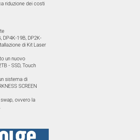
a riduzione dei costi
nte
B, DP4K-19B, DP2K-
tallazione di Kit Laser
ito un nuovo
2TB - SSD, Touch
 un sistema di
n HARKNESS SCREEN
C swap, ovvero la
.