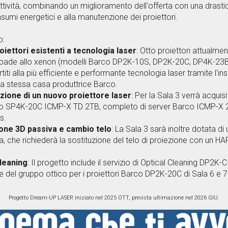
attività, combinando un miglioramento dell'offerta con una drastic
nsumi energetici e alla manutenzione dei proiettori.
o:
oiettori esistenti a tecnologia laser
: Otto proiettori attualme
mpade allo xenon (modelli Barco DP2K-10S, DP2K-20C, DP4K-23
ti alla più efficiente e performante tecnologia laser tramite l'ins
la stessa casa produttrice Barco.
azione di un nuovo proiettore laser
: Per la Sala 3 verrà acquis
rco SP4K-20C ICMP-X TD 2TB, completo di server Barco ICMP-X 
s.
ione 3D passiva e cambio telo
: La Sala 3 sarà inoltre dotata di
a, che richiederà la sostituzione del telo di proiezione con u
cleaning
: Il progetto include il servizio di Optical Cleaning DP2K-
ne del gruppo ottico per i proiettori Barco DP2K-20C di Sala 6 e 7
Progetto
Dream-UP LASER
iniziato nel 20
25 OTT
, prevista ultima
zione
nel 202
6 GIU.