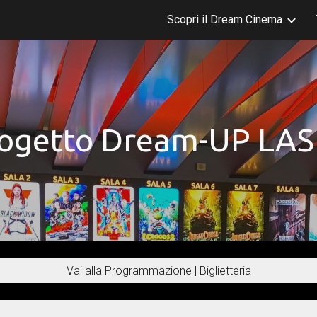
Scopri il Dream Cinema
ip to main content
Skip to navigat
ogetto D
ream-UP LA
Vai alla Programmazione | Biglietteria